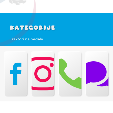
Kategorije
Traktori na pedale
Kartinzi
Guralice



Prikolice
Informacije
Kako kupovati?