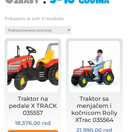
Prikazano je svih 3 rezultata
Traktor na
Traktor sa
pedale X TRACK
menjačem i
035557
kočnicom Rolly
XTrac 035564
18,576.00
rsd
21,990.00
rsd