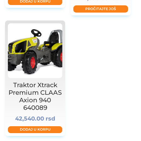
DODAJ U KORPU
8
PROČITAJTE JOŠ
Traktor Xtrack
Premium CLAAS
Axion 940
640089
42,540.00
rsd
DODAJ U KORPU