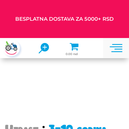
BESPLATNA DOSTAVA ZA 5000+ RSD


0.00 rsd
Uz
Uzrast
:
3-10 godina