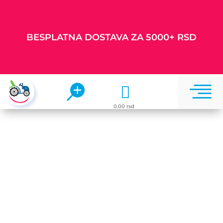
BESPLATNA DOSTAVA ZA 5000+ RSD


0.00 rsd
Uz