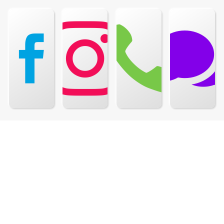
Guralice


Prikolice

Informacije
Kako kupovati?
Način isporuke
Reklamacije
O nama
Česta pitanja
Kontakt