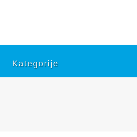
Kategorije
Traktori na pedale



Kartinzi

Guralice
Prikolice