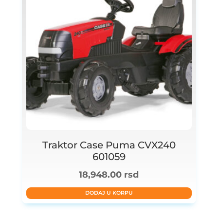
Traktor Case Puma CVX240
601059
18,948.00
rsd
DODAJ U KORPU