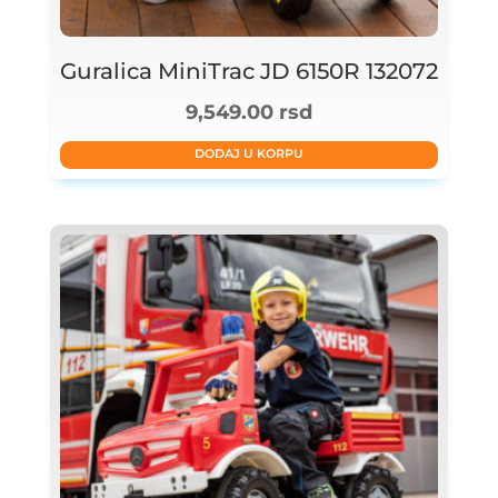
Guralica MiniTrac JD 6150R 132072
9,549.00
rsd
DODAJ U KORPU