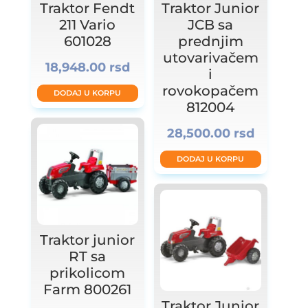
Traktor Fendt
Traktor Junior
211 Vario
JCB sa
601028
prednjim
utovarivačem
18,948.00
rsd
i
rovokopačem
DODAJ U KORPU
812004
28,500.00
rsd
DODAJ U KORPU
Traktor junior
RT sa
prikolicom
Farm 800261
Traktor Junior