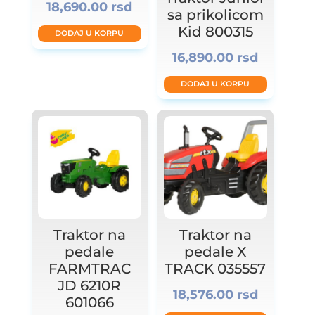
18,690.00
rsd
sa prikolicom
Kid 800315
DODAJ U KORPU
16,890.00
rsd
DODAJ U KORPU
Traktor na
Traktor na
pedale
pedale X
FARMTRAC
TRACK 035557
JD 6210R
18,576.00
rsd
601066