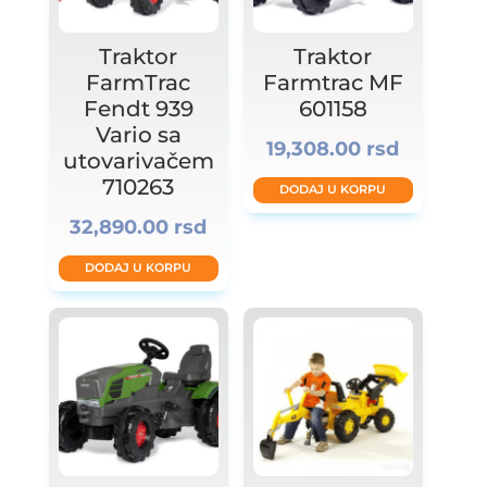
Traktor
Traktor
FarmTrac
Farmtrac MF
Fendt 939
601158
Vario sa
19,308.00
rsd
utovarivačem
710263
DODAJ U KORPU
32,890.00
rsd
DODAJ U KORPU