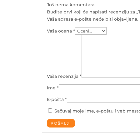
Još nema komentara.
Budite prvi koji će napisati recenziju za 
Vaša adresa e-pošte neće biti objavljena.
Vaša ocena
*
Vaša recenzija
*
Ime
*
E-pošta
*
Sačuvaj moje ime, e-poštu i veb mes