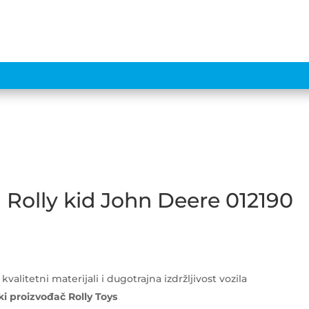
TRAKTORI
KARTINZI
GURALICE
PRIKOLICE
m Rolly kid John Deere 012190
alitetni materijali i dugotrajna izdržljivost vozila
i proizvođač Rolly Toys