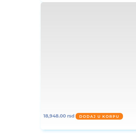
18,948.00
rsd
DODAJ U KORPU