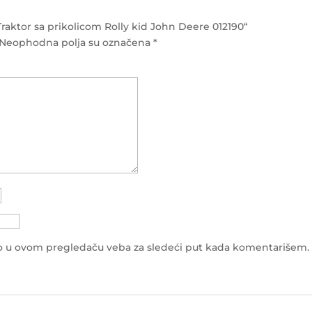
„Traktor sa prikolicom Rolly kid John Deere 012190“
Neophodna polja su označena
*
to u ovom pregledaču veba za sledeći put kada komentarišem.