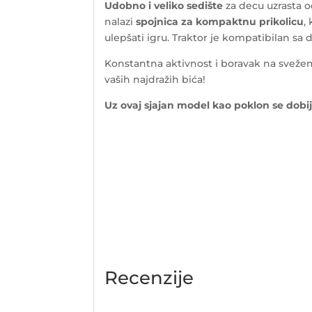
Udobno i veliko sedište
za decu uzrasta o
nalazi
spojnica za kompaktnu prikolicu
,
ulepšati igru. Traktor je kompatibilan sa 
Konstantna aktivnost i boravak na svežem
vaših najdražih bića!
Uz ovaj sjajan model kao poklon se dobija
Recenzije