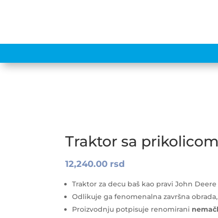
UZRAST
BREND
Products
search
Traktor sa prikolico
12,240.00
rsd
Traktor za decu baš kao pravi John Deere
Odlikuje ga fenomenalna završna obrada, kv
Proizvodnju potpisuje renomirani
nemačk