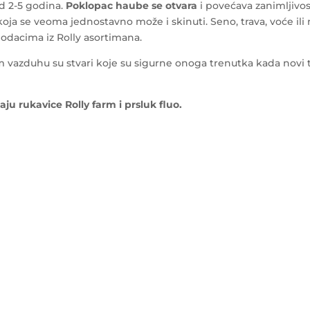
d 2-5 godina.
Poklopac haube se otvara
i povećava zanimljivo
 koja se veoma jednostavno može i skinuti. Seno, trava, voće ili 
dodacima iz Rolly asortimana.
 vazduhu su stvari koje su sigurne onoga trenutka kada novi t
ju rukavice Rolly farm i prsluk fluo.