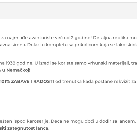
n za najmlađe avanturiste već od 2 godine! Detaljna replika 
vna sirena. Dolazi u kompletu sa prikolicom koja se lako skida
938 godine. U izradi se koriste samo vrhunski materijali, trakt
n u Nemačkoj!
i
101% ZABAVE I RADOSTI
od trenutka kada postane rekvizit za
šten ispod karoserije. Deca ne mogu doći u dodir sa lancem, nit
iti zategnutost lanca
.