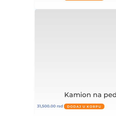
Kamion na ped
31,500.00
rsd
DODAJ U KORPU