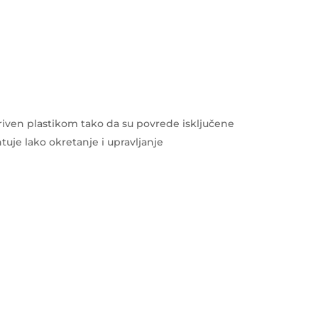
kriven plastikom tako da su povrede isključene
tuje lako okretanje i upravljanje