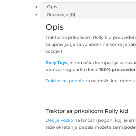
Deere
Opis
012190
Recenzije (0)
količina
Opis
Traktor sa prikolicom Rolly kid predviđe
za upravljanje sa volanom na kome je zaba
vožnje !
Rolly Toys
je nemačka kompanija osnovana 1
deo voznog parka dece.
100% proizvede
Traktor na pedale
za najdraže koji donos
Traktor sa prikolicom Rolly kid
Dečije vozilo
na lančani pogon, koji je sme
teže okretanje pedala možete sami
podes