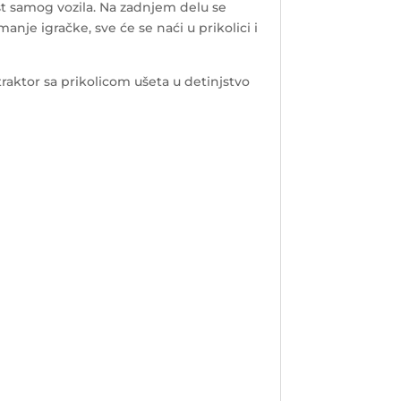
st samog vozila. Na zadnjem delu se
manje igračke, sve će se naći u prikolici i
raktor sa prikolicom ušeta u detinjstvo