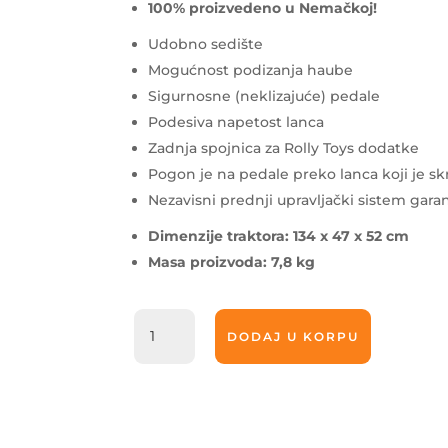
100% proizvedeno u Nemačkoj!
Udobno sedište
Mogućnost podizanja haube
Sigurnosne (neklizajuće) pedale
Podesiva napetost lanca
Zadnja spojnica za Rolly Toys dodatke
Pogon je na pedale preko lanca koji je s
Nezavisni prednji upravljački sistem garan
Dimenzije traktora: 134 x 47 x 52 cm
Masa proizvoda: 7,8 kg
Traktor
DODAJ U KORPU
sa
prikolicom
Rolly
kid
John