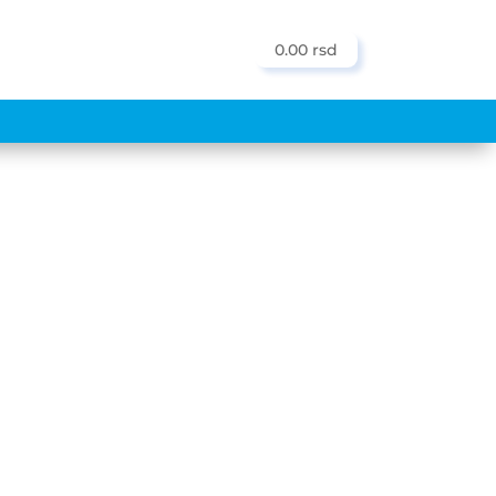




0.00 rsd
KONTAKT
BESPLATNA DOSTAVA ZA 5000+ RSD