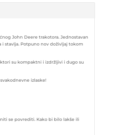
moćnog John Deere trakotora. Jednostavan
 i stavlja. Potpuno nov doživljaj tokom
ori su kompaktni i izdržljivi i dugo su
 svakodnevne izlaske!
i se povrediti. Kako bi bilo lakše ili