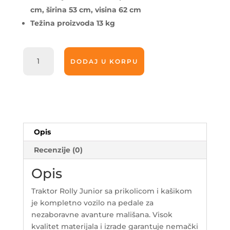
cm, širina 53 cm, visina 62 cm
Težina proizvoda 13 kg
Traktor
DODAJ U KORPU
Rolly
Junior
sa
prikolicom
i
kašikom
Opis
811397
količina
Recenzije (0)
Opis
Traktor Rolly Junior sa prikolicom i kašikom
je kompletno vozilo na pedale za
nezaboravne avanture mališana. Visok
kvalitet materijala i izrade garantuje nemački