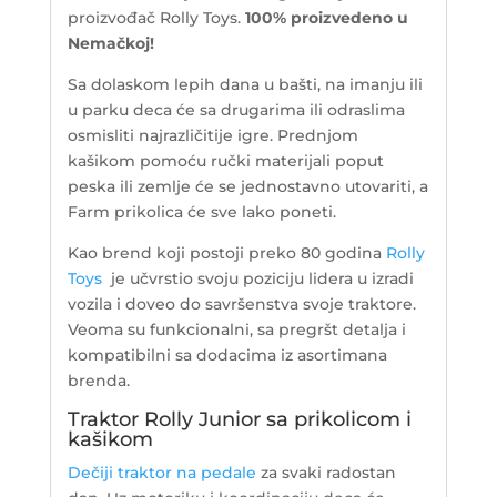
proizvođač Rolly Toys.
100% proizvedeno u
Nemačkoj!
Sa dolaskom lepih dana u bašti, na imanju ili
u parku deca će sa drugarima ili odraslima
osmisliti najrazličitije igre. Prednjom
kašikom pomoću ručki materijali poput
peska ili zemlje će se jednostavno utovariti, a
Farm prikolica će sve lako poneti.
Kao brend koji postoji preko 80 godina
Rolly
Toys
je učvrstio svoju poziciju lidera u izradi
vozila i doveo do savršenstva svoje traktore.
Veoma su funkcionalni, sa pregršt detalja i
kompatibilni sa dodacima iz asortimana
brenda.
Traktor Rolly Junior sa prikolicom i
kašikom
Dečiji traktor na pedale
za svaki radostan