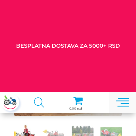
BESPLATNA DOSTAVA ZA 5000+ RSD

0.00 rsd