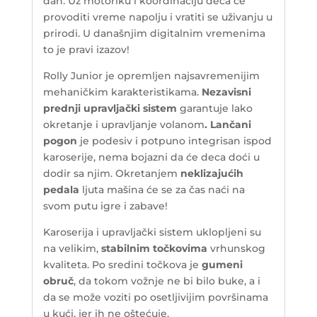
dan. Uz motoriku i koordinaciju deca će
provoditi vreme napolju i vratiti se uživanju u
prirodi. U današnjim digitalnim vremenima
to je pravi izazov!
Rolly Junior je opremljen najsavremenijim
mehaničkim karakteristikama.
Nezavisni
prednji upravljački sistem
garantuje lako
okretanje i upravljanje volanom
. Lančani
pogon
je podesiv i potpuno integrisan ispod
karoserije, nema bojazni da će deca doći u
dodir sa njim. Okretanjem
neklizajućih
pedala
ljuta mašina će se za čas naći na
svom putu igre i zabave!
Karoserija i upravljački sistem uklopljeni su
na velikim,
stabilnim točkovima
vrhunskog
kvaliteta. Po sredini točkova je
gumeni
obruč
, da tokom vožnje ne bi bilo buke, a i
da se može voziti po osetljivijim površinama
u kući, jer ih ne oštećuje.