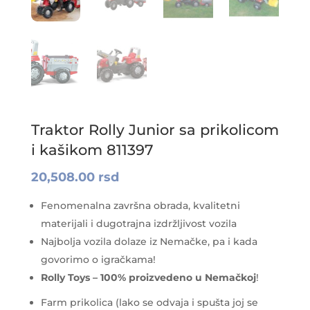
Uzr
Traktor Rolly Junior sa prikolicom
i kašikom 811397
20,508.00
rsd
Fenomenalna završna obrada, kvalitetni
materijali i dugotrajna izdržljivost vozila
Najbolja vozila dolaze iz Nemačke, pa i kada
govorimo o igračkama!
Rolly Toys – 100% proizvedeno u Nemačkoj
!
Farm prikolica (lako se odvaja i spušta joj se