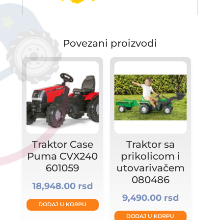
Povezani proizvodi
Traktor Case
Traktor sa
Puma CVX240
prikolicom i
601059
utovarivačem
080486
18,948.00
rsd
9,490.00
rsd
DODAJ U KORPU
DODAJ U KORPU