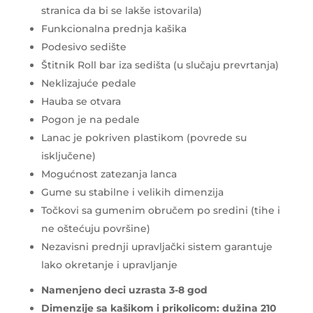
stranica da bi se lakše istovarila)
Funkcionalna prednja kašika
Podesivo sedište
Štitnik Roll bar iza sedišta (u slučaju prevrtanja)
Neklizajuće pedale
Hauba se otvara
Pogon je na pedale
Lanac je pokriven plastikom (povrede su
isključene)
Mogućnost zatezanja lanca
Gume su stabilne i velikih dimenzija
Točkovi sa gumenim obručem po sredini (tihe i
ne oštećuju površine)
Nezavisni prednji upravljački sistem garantuje
lako okretanje i upravljanje
Namenjeno deci uzrasta 3-8 god
Dimenzije sa kašikom i prikolicom: dužina 210