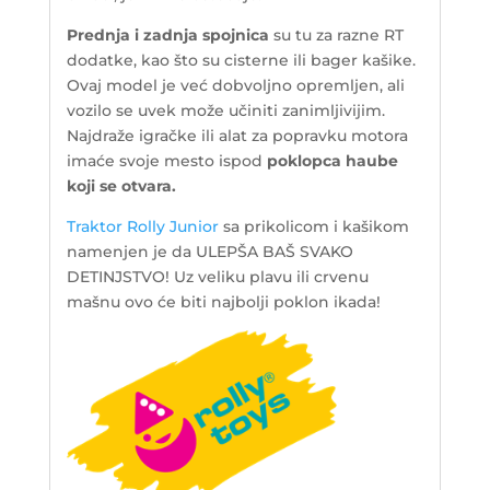
Prednja i zadnja spojnica
su tu za razne RT
dodatke, kao što su cisterne ili bager kašike.
Ovaj model je već dobvoljno opremljen, ali
vozilo se uvek može učiniti zanimljivijim.
Najdraže igračke ili alat za popravku motora
imaće svoje mesto ispod
poklopca haube
koji se otvara.
Traktor Rolly Junior
sa prikolicom i kašikom
namenjen je da ULEPŠA BAŠ SVAKO
DETINJSTVO! Uz veliku plavu ili crvenu
mašnu ovo će biti najbolji poklon ikada!